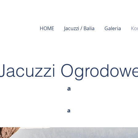
HOME
Jacuzzi / Balia
Galeria
Ko
Jacuzzi Ogrodow
a
a